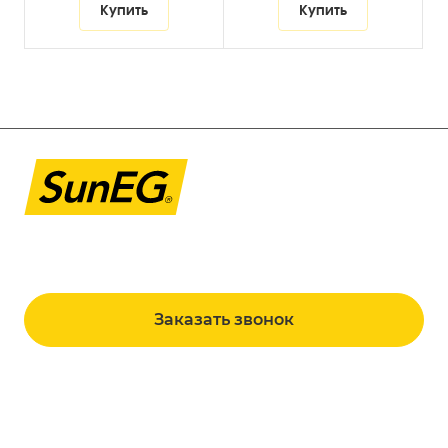
Купить
Купить
8 800 101 98 00
sales@suneg.ru
г. Москва, ул. Новозаводская, д. 8, к. 4, п.
8/1
Заказать звонок
Продукция