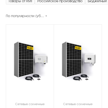
Товары от KMI
Российское производство
Бюджетный 
По популярности (убывание)
Сетевые солнечные
Сетевые солнечные