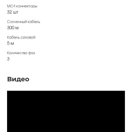
МС4 коннекторы
32 шт
Солнечный кабель
300 м
Кабель силовой
5 м
Количество фаз
3
Видео