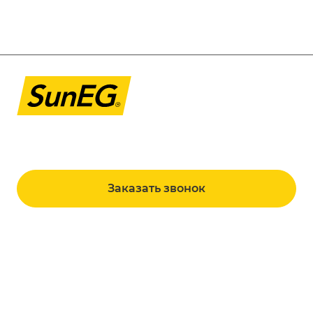
8 800 101 98 00
sales@suneg.ru
г. Москва, ул. Новозаводская, д. 8, к. 4, п.
8/1
Заказать звонок
Продукция
Услуги
Сетевые солнечные электростанции